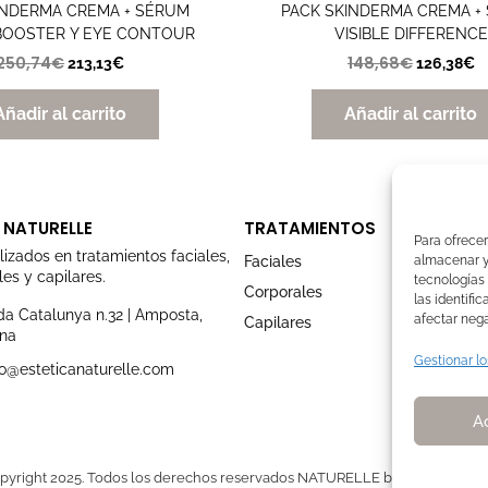
INDERMA CREMA + SÉRUM
PACK SKINDERMA CREMA +
BOOSTER Y EYE CONTOUR
VISIBLE DIFFERENCE
250,74
€
148,68
€
213,13
€
126,38
€
Añadir al carrito
Añadir al carrito
 NATURELLE
TRATAMIENTOS
Para ofrecer
lizados en tratamientos faciales,
almacenar y/
Faciales
es y capilares.
tecnologías
Corporales
las identifi
a Catalunya n.32 | Amposta,
afectar nega
Capilares
ona
Gestionar lo
o@esteticanaturelle.com
A
pyright 2025. Todos los derechos reservados NATURELLE by Pilar Membr