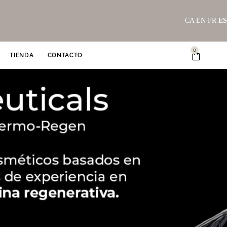
CA
EN
FR
ES
0
Carrito
TIENDA
CONTACTO