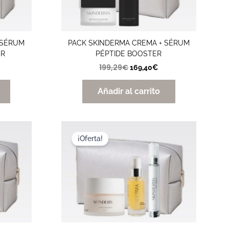
 SÉRUM
PACK SKINDERMA CREMA + SÉRUM
UR
PÉPTIDE BOOSTER
199,29
€
169,40
€
Añadir al carrito
El
El
recio
precio
precio
¡Oferta!
ctual
original
actual
:
era:
es:
26,38€.
200,13€.
170,11€.