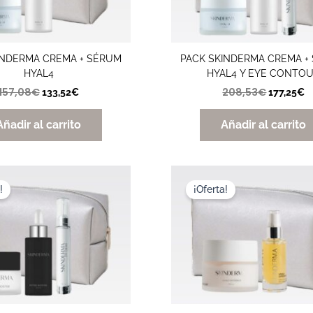
INDERMA CREMA + SÉRUM
PACK SKINDERMA CREMA +
HYAL4
HYAL4 Y EYE CONTO
157,08
€
208,53
€
133,52
€
177,25
€
Añadir al carrito
Añadir al carrito
El
El
El
El
precio
precio
precio
p
!
¡Oferta!
original
actual
original
a
era:
es:
era:
es
250,74€.
213,13€.
148,68€.
1