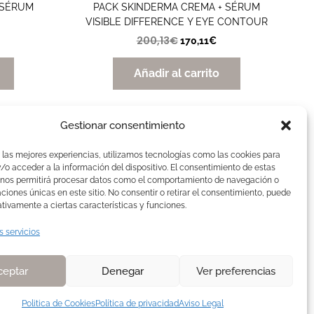
 SÉRUM
PACK SKINDERMA CREMA + SÉRUM
VISIBLE DIFFERENCE Y EYE CONTOUR
200,13
€
170,11
€
Añadir al carrito
Gestionar consentimiento
AVISOS LEGALES
 las mejores experiencias, utilizamos tecnologías como las cookies para
Aviso Legal
o acceder a la información del dispositivo. El consentimiento de estas
 nos permitirá procesar datos como el comportamiento de navegación o
Politica de Cookies
caciones únicas en este sitio. No consentir o retirar el consentimiento, puede
Política de privacidad
tivamente a ciertas características y funciones.
Devoluciones y pagos
s servicios
Normas de Naturelle
ceptar
Denegar
Ver preferencias
Politica de Cookies
Política de privacidad
Aviso Legal
ive