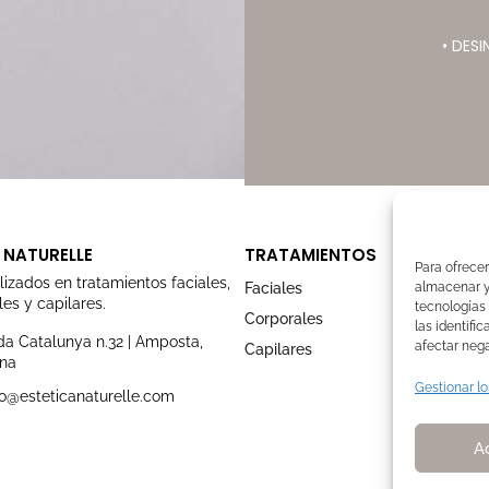
• DES
 NATURELLE
TRATAMIENTOS
Para ofrecer
lizados en tratamientos faciales,
Faciales
almacenar y/
es y capilares.
tecnologías
Corporales
las identifi
a Catalunya n.32 | Amposta,
afectar nega
Capilares
ona
Gestionar lo
o@esteticanaturelle.com
A