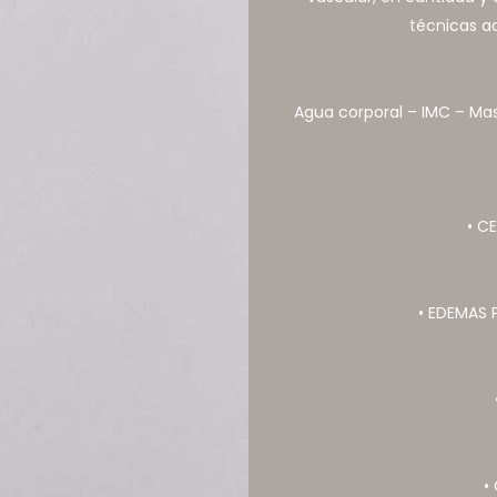
técnicas a
Agua corporal – IMC – Ma
• C
• EDEMAS
•