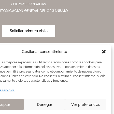
• PIERNAS CANSADAS
INTOXICACIÓN GENERAL DEL ORGANISMO
Solicitar primera visita
Gestionar consentimiento
AVISOS LEGALES
 las mejores experiencias, utilizamos tecnologías como las cookies para
Aviso Legal
o acceder a la información del dispositivo. El consentimiento de estas
 nos permitirá procesar datos como el comportamiento de navegación o
Politica de Cookies
caciones únicas en este sitio. No consentir o retirar el consentimiento, puede
Política de privacidad
tivamente a ciertas características y funciones.
Devoluciones y pagos
s servicios
Normas de Naturelle
ceptar
Denegar
Ver preferencias