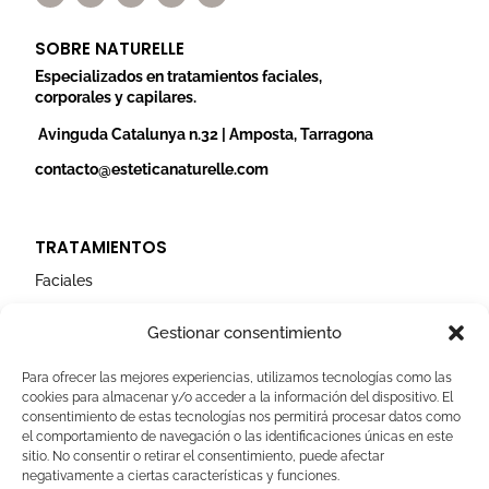
s
c
u
n
i
t
e
t
k
t
a
b
u
e
t
SOBRE NATURELLE
g
o
b
d
e
r
o
e
i
r
Especializados en tratamientos faciales,
a
k
n
corporales y capilares.
m
Avinguda Catalunya n.32 | Amposta, Tarragona
contacto@esteticanaturelle.com
TRATAMIENTOS
Faciales
Corporales
Gestionar consentimiento
Capilares
Para ofrecer las mejores experiencias, utilizamos tecnologías como las
cookies para almacenar y/o acceder a la información del dispositivo. El
AVISOS LEGALES
consentimiento de estas tecnologías nos permitirá procesar datos como
el comportamiento de navegación o las identificaciones únicas en este
Aviso Legal
sitio. No consentir o retirar el consentimiento, puede afectar
negativamente a ciertas características y funciones.
Politica de Cookies