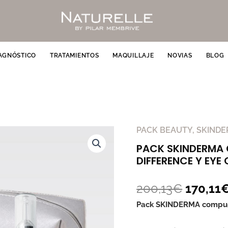
AGNÓSTICO
TRATAMIENTOS
MAQUILLAJE
NOVIAS
BLOG
El
PACK BEAUTY
,
SKIND
PACK
precio
SKINDERMA
PACK SKINDERMA 
origina
CREMA
DIFFERENCE Y EY
era:
+
200,13
SÉRUM
200,13
€
170,11
VISIBLE
Pack SKINDERMA compue
DIFFERENCE
Y