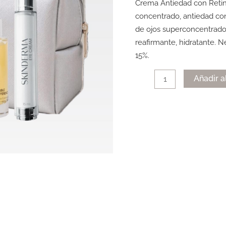
Crema Antiedad con Retino
EYE
concentrado, antiedad con 
CONTOUR
de ojos superconcentrado 
cantidad
reafirmante, hidratante. 
15%.
Añadir a