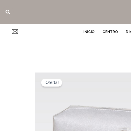
Ir
Buscar
al
contenido
INICIO
CENTRO
DI
¡Oferta!