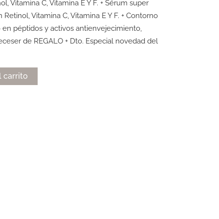
l, Vitamina C, Vitamina E Y F. + Sérum super
Retinol, Vitamina C, Vitamina E Y F. + Contorno
en péptidos y activos antienvejecimiento,
Neceser de REGALO + Dto. Especial novedad del
Alternative:
l carrito