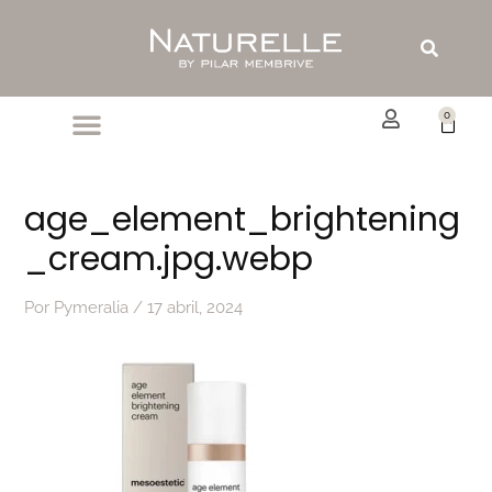
Ir
al
Buscar
contenido
0
Carrit
age_element_brightening
_cream.jpg.webp
Por
Pymeralia
/
17 abril, 2024