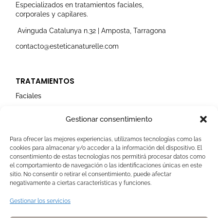
r
o
e
i
r
Especializados en tratamientos faciales,
a
k
n
corporales y capilares.
m
Avinguda Catalunya n.32 | Amposta, Tarragona
contacto@esteticanaturelle.com
TRATAMIENTOS
Faciales
Corporales
Gestionar consentimiento
Capilares
Para ofrecer las mejores experiencias, utilizamos tecnologías como las
cookies para almacenar y/o acceder a la información del dispositivo. El
AVISOS LEGALES
consentimiento de estas tecnologías nos permitirá procesar datos como
el comportamiento de navegación o las identificaciones únicas en este
Aviso Legal
sitio. No consentir o retirar el consentimiento, puede afectar
negativamente a ciertas características y funciones.
Politica de Cookies
Política de privacidad
Gestionar los servicios
Devoluciones y pagos