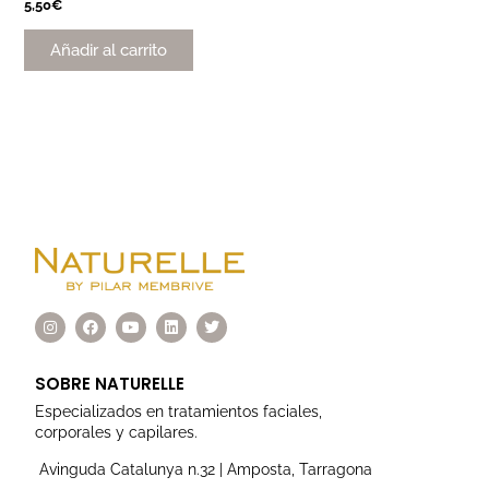
5,50
€
Añadir al carrito
I
F
Y
L
T
n
a
o
i
w
s
c
u
n
i
t
e
t
k
t
a
b
u
e
t
SOBRE NATURELLE
g
o
b
d
e
r
o
e
i
r
Especializados en tratamientos faciales,
a
k
n
corporales y capilares.
m
Avinguda Catalunya n.32 | Amposta, Tarragona