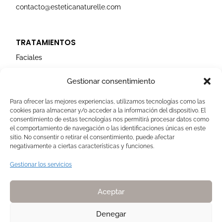
contacto@esteticanaturelle.com
TRATAMIENTOS
Faciales
Corporales
Gestionar consentimiento
Capilares
Para ofrecer las mejores experiencias, utilizamos tecnologías como las
cookies para almacenar y/o acceder a la información del dispositivo. El
AVISOS LEGALES
consentimiento de estas tecnologías nos permitirá procesar datos como
el comportamiento de navegación o las identificaciones únicas en este
Aviso Legal
sitio. No consentir o retirar el consentimiento, puede afectar
negativamente a ciertas características y funciones.
Politica de Cookies
Política de privacidad
Gestionar los servicios
Devoluciones y pagos
Normas de Naturelle
Aceptar
Denegar