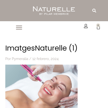
Ir
al
Buscar
contenido
0
Carrit
ImatgesNaturelle (1)
Por
Pymeralia
/
12 febrero, 2024