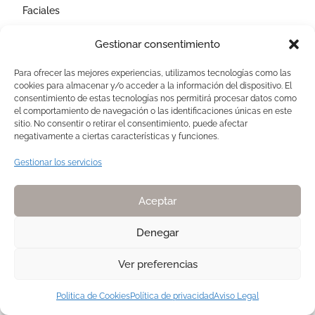
Faciales
Corporales
Gestionar consentimiento
Capilares
Para ofrecer las mejores experiencias, utilizamos tecnologías como las
cookies para almacenar y/o acceder a la información del dispositivo. El
AVISOS LEGALES
consentimiento de estas tecnologías nos permitirá procesar datos como
el comportamiento de navegación o las identificaciones únicas en este
Aviso Legal
sitio. No consentir o retirar el consentimiento, puede afectar
negativamente a ciertas características y funciones.
Politica de Cookies
Política de privacidad
Gestionar los servicios
Devoluciones y pagos
Normas de Naturelle
Aceptar
Denegar
Ver preferencias
Copyright 2025. Todos los derechos reservados NATURELLE by Pilar
Membrive
Politica de Cookies
Política de privacidad
Aviso Legal