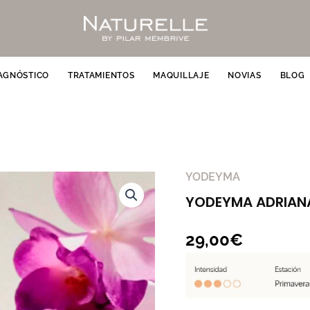
AGNÓSTICO
TRATAMIENTOS
MAQUILLAJE
NOVIAS
BLOG
YODEYMA
YODEYMA
ADRIANA
YODEYMA ADRIAN
ROSE
cantidad
29,00
€