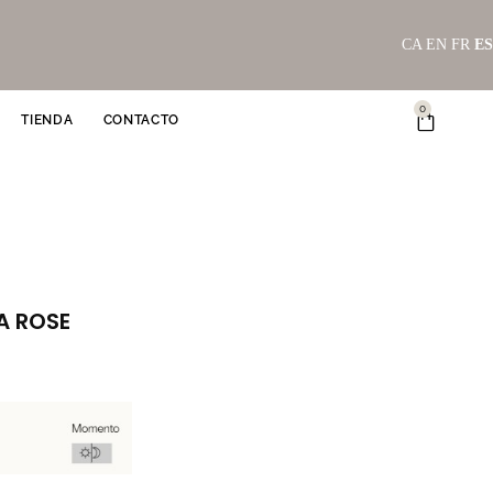
CA
EN
FR
ES
0
Carrito
TIENDA
CONTACTO
A ROSE