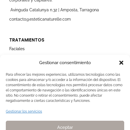
m
Avinguda Catalunya n.32 | Amposta, Tarragona
contacto@esteticanaturelle.com
TRATAMIENTOS
Faciales
Corporales
Gestionar consentimiento
Capilares
Para ofrecer las mejores experiencias, utilizamos tecnologías como las
cookies para almacenar y/o acceder a la información del dispositivo. El
AVISOS LEGALES
consentimiento de estas tecnologías nos permitirá procesar datos como
el comportamiento de navegación o las identificaciones únicas en este
Aviso Legal
sitio. No consentir o retirar el consentimiento, puede afectar
negativamente a ciertas características y funciones.
Politica de Cookies
Política de privacidad
Gestionar los servicios
Devoluciones y pagos
Normas de Naturelle
Aceptar