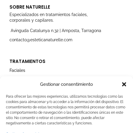
t
e
t
k
t
a
b
u
e
t
SOBRE NATURELLE
g
o
b
d
e
r
o
e
i
r
Especializados en tratamientos faciales,
a
k
n
corporales y capilares.
m
Avinguda Catalunya n.32 | Amposta, Tarragona
contacto@esteticanaturelle.com
TRATAMIENTOS
Faciales
Corporales
Gestionar consentimiento
Capilares
Para ofrecer las mejores experiencias, utilizamos tecnologías como las
cookies para almacenar y/o acceder a la información del dispositivo. El
AVISOS LEGALES
consentimiento de estas tecnologías nos permitirá procesar datos como
el comportamiento de navegación o las identificaciones únicas en este
Aviso Legal
sitio. No consentir o retirar el consentimiento, puede afectar
negativamente a ciertas características y funciones.
Politica de Cookies