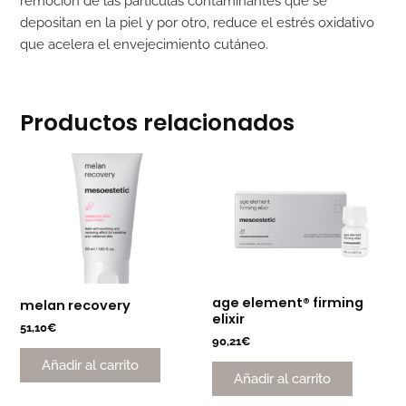
remoción de las partículas contaminantes que se
depositan en la piel y por otro, reduce el estrés oxidativo
que acelera el envejecimiento cutáneo.
Productos relacionados
age element® firming
melan recovery
elixir
51,10
€
90,21
€
Añadir al carrito
Añadir al carrito