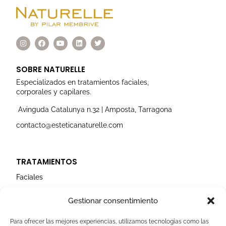
I
F
Y
L
T
n
a
o
i
w
s
c
u
n
i
t
e
t
k
t
a
b
u
e
t
SOBRE NATURELLE
g
o
b
d
e
r
o
e
i
r
Especializados en tratamientos faciales,
a
k
n
corporales y capilares.
m
Avinguda Catalunya n.32 | Amposta, Tarragona
contacto@esteticanaturelle.com
TRATAMIENTOS
Faciales
Corporales
Gestionar consentimiento
Capilares
Para ofrecer las mejores experiencias, utilizamos tecnologías como las