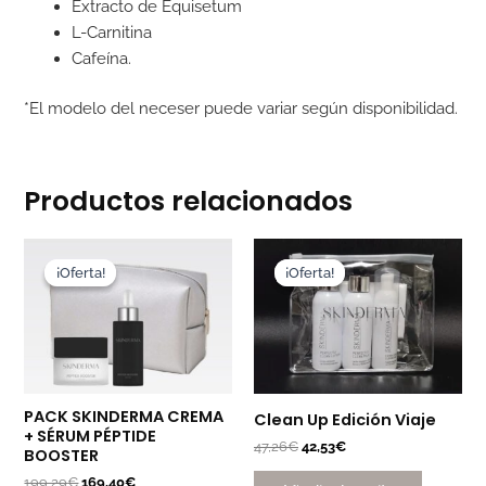
Extracto de Equisetum
L-Carnitina
Cafeína.
*El modelo del neceser puede variar según disponibilidad.
Productos relacionados
El
El
El
El
precio
precio
precio
precio
¡Oferta!
¡Oferta!
¡Oferta!
¡Oferta!
original
actual
original
actual
era:
es:
era:
es:
199,29€.
169,40€.
47,26€.
42,53€.
PACK SKINDERMA CREMA
Clean Up Edición Viaje
+ SÉRUM PÉPTIDE
47,26
€
42,53
€
BOOSTER
199,29
€
169,40
€