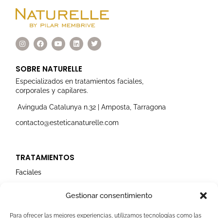
I
F
Y
L
T
n
a
o
i
w
s
c
u
n
i
t
e
t
k
t
a
b
u
e
t
SOBRE NATURELLE
g
o
b
d
e
r
o
e
i
r
Especializados en tratamientos faciales,
a
k
n
corporales y capilares.
m
Avinguda Catalunya n.32 | Amposta, Tarragona
contacto@esteticanaturelle.com
TRATAMIENTOS
Faciales
Corporales
Gestionar consentimiento
Capilares
Para ofrecer las mejores experiencias, utilizamos tecnologías como las