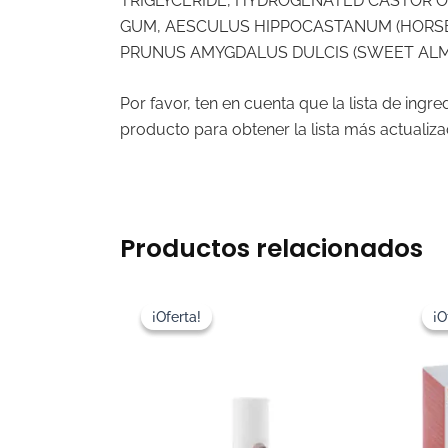
TRIGLYCERIDE, HYDROGENATED CASTOR O
GUM, AESCULUS HIPPOCASTANUM (HORSE 
PRUNUS AMYGDALUS DULCIS (SWEET ALMON
Por favor, ten en cuenta que la lista de ing
producto para obtener la lista más actualiza
Productos relacionados
El
El
precio
precio
¡Oferta!
¡Oferta!
¡O
¡O
original
actual
era:
es:
56,80€.
48,28€.