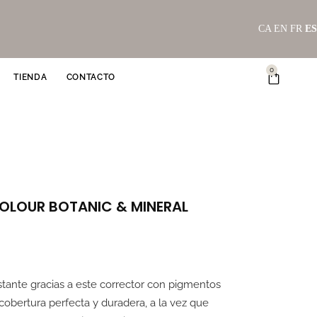
CA
EN
FR
ES
0
Carrito
TIENDA
CONTACTO
l
recio
OLOUR BOTANIC & MINERAL
ctual
s:
8,99€.
stante gracias a este corrector con pigmentos
cobertura perfecta y duradera, a la vez que