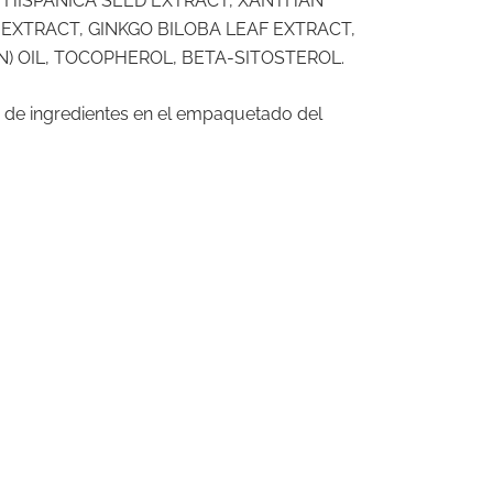
A HISPANICA SEED EXTRACT, XANTHAN
XTRACT, GINKGO BILOBA LEAF EXTRACT,
) OIL, TOCOPHEROL, BETA-SITOSTEROL.
sta de ingredientes en el empaquetado del
o
l
€.