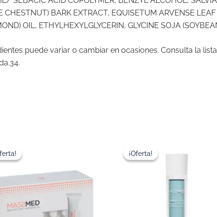
IL/ SEBACIC ACID COPOLYMER, BENZYL ALCOHOL, SALVI
CHESTNUT) BARK EXTRACT, EQUISETUM ARVENSE LEAF E
D) OIL, ETHYLHEXYLGLYCERIN, GLYCINE SOJA (SOYBEAN
redientes puede variar o cambiar en ocasiones. Consulta la li
da.34.
El
El
El
El
precio
precio
precio
preci
ferta!
ferta!
¡Oferta!
¡Oferta!
original
actual
original
actua
era:
es:
era:
es:
57,90€.
49,21€.
99,50€.
84,57