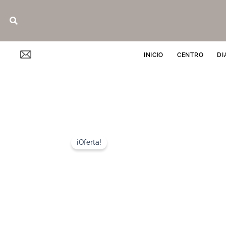
Ir
Buscar
al
contenido
INICIO
CENTRO
DI
¡Oferta!