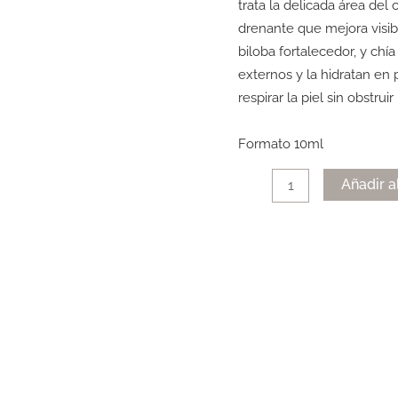
trata la delicada área del
cantidad
drenante que mejora visib
biloba fortalecedor, y chí
externos y la hidratan en
respirar la piel sin obstr
Formato 10ml
Añadir a