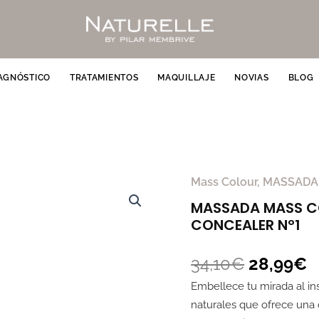
AGNÓSTICO
TRATAMIENTOS
MAQUILLAJE
NOVIAS
BLOG
El
E
Mass Colour
,
MASSADA
MASSADA
precio
p
MASS
MASSADA MASS C
original
a
COLOUR
CONCEALER Nº1
era:
e
BOTANIC
34,10€.
2
&
34,10
€
28,99
€
MINERAL
Embellece tu mirada al in
CONCEALER
naturales que ofrece una 
Nº1