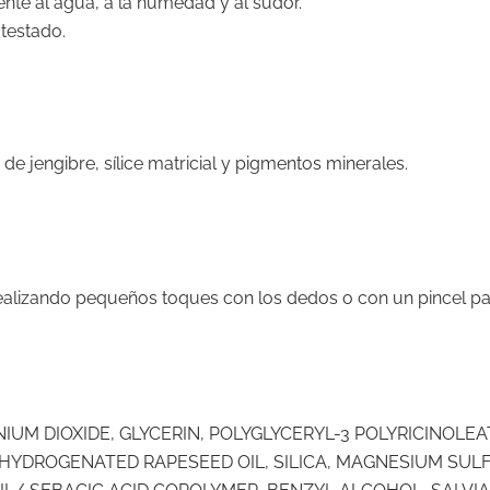
nte al agua, a la humedad y al sudor.
testado.
 de jengibre, sílice matricial y pigmentos minerales.
 realizando pequeños toques con los dedos o con un pincel p
UM DIOXIDE, GLYCERIN, POLYGLYCERYL-3 POLYRICINOLEA
 HYDROGENATED RAPESEED OIL, SILICA, MAGNESIUM SUL