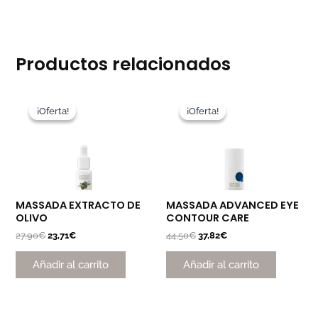
Productos relacionados
El
El
El
El
precio
precio
precio
precio
¡Oferta!
¡Oferta!
¡Oferta!
¡Oferta!
original
actual
original
actual
era:
es:
era:
es:
27,90€.
23,71€.
44,50€.
37,82€.
MASSADA EXTRACTO DE
MASSADA ADVANCED EYE
OLIVO
CONTOUR CARE
27,90
€
23,71
€
44,50
€
37,82
€
Añadir al carrito
Añadir al carrito
El
El