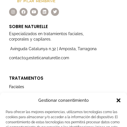
I
F
Y
L
T
n
a
o
i
w
s
c
u
n
i
t
e
t
k
t
a
b
u
e
t
SOBRE NATURELLE
g
o
b
d
e
r
o
e
i
r
Especializados en tratamientos faciales,
a
k
n
corporales y capilares.
m
Avinguda Catalunya n.32 | Amposta, Tarragona
contacto@esteticanaturelle.com
TRATAMIENTOS
Faciales
Corporales
Gestionar consentimiento
Capilares
Para ofrecer las mejores experiencias, utilizamos tecnologías como las
cookies para almacenar y/o acceder a la información del dispositivo. El
AVISOS LEGALES
consentimiento de estas tecnologías nos permitirá procesar datos como