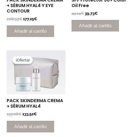
PACK SKINDERMA CREMA
SPF Protector 50+ Color
+ SÉRUM HYAL4 Y EYE
Oil Free
CONTOUR
44,14
€
39,73
€
208,53
€
177,25
€
Añadir al carrito
Añadir al carrito
El
El
precio
precio
¡Oferta!
¡Oferta!
original
actual
era:
es:
157,08€.
133,52€.
PACK SKINDERMA CREMA
+ SÉRUM HYAL4
157,08
€
133,52
€
Añadir al carrito