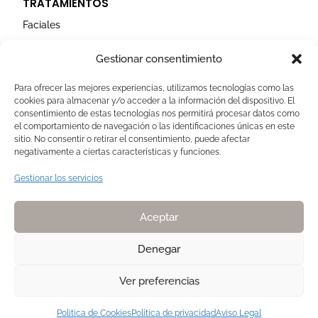
TRATAMIENTOS
Faciales
Corporales
Gestionar consentimiento
Capilares
Para ofrecer las mejores experiencias, utilizamos tecnologías como las
cookies para almacenar y/o acceder a la información del dispositivo. El
AVISOS LEGALES
consentimiento de estas tecnologías nos permitirá procesar datos como
el comportamiento de navegación o las identificaciones únicas en este
Aviso Legal
sitio. No consentir o retirar el consentimiento, puede afectar
negativamente a ciertas características y funciones.
Politica de Cookies
Política de privacidad
Gestionar los servicios
Devoluciones y pagos
Normas de Naturelle
Aceptar
Denegar
Ver preferencias
Copyright 2025. Todos los derechos reservados NATURELLE by Pilar
Membrive
Politica de Cookies
Política de privacidad
Aviso Legal