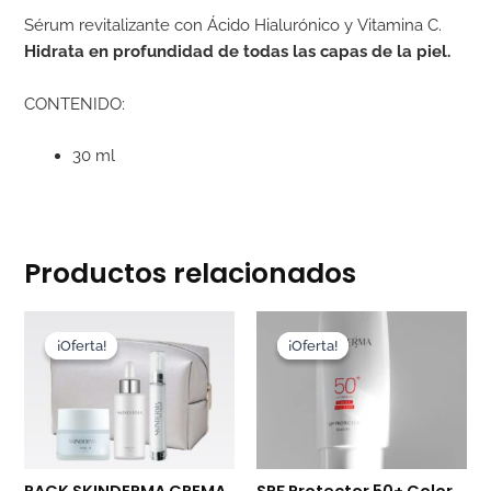
Sérum revitalizante con Ácido Hialurónico y Vitamina C.
Hidrata en profundidad de todas las capas de la piel.
CONTENIDO:
30 ml
Productos relacionados
El
El
El
El
precio
precio
precio
precio
¡Oferta!
¡Oferta!
¡Oferta!
¡Oferta!
original
actual
original
actual
era:
es:
era:
es:
208,53€.
177,25€.
44,14€.
39,73€.