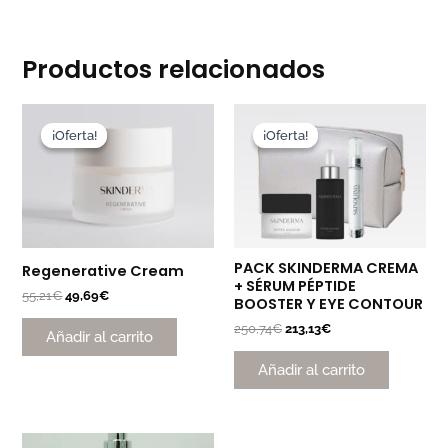
Productos relacionados
El
El
El
El
precio
precio
precio
precio
¡Oferta!
¡Oferta!
¡Oferta!
¡Oferta!
original
actual
original
actual
era:
es:
era:
es:
55,21€.
49,69€.
250,74€.
213,13€.
PACK SKINDERMA CREMA
Regenerative Cream
+ SÉRUM PÉPTIDE
55,21
€
49,69
€
BOOSTER Y EYE CONTOUR
250,74
€
213,13
€
Añadir al carrito
Añadir al carrito
El
El