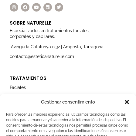
I
F
Y
L
T
n
a
o
i
w
s
c
u
n
i
t
e
t
k
t
a
b
u
e
t
SOBRE NATURELLE
g
o
b
d
e
r
o
e
i
r
Especializados en tratamientos faciales,
a
k
n
corporales y capilares.
m
Avinguda Catalunya n.32 | Amposta, Tarragona
contacto@esteticanaturelle.com
TRATAMIENTOS
Faciales
Corporales
Gestionar consentimiento
Capilares
Para ofrecer las mejores experiencias, utilizamos tecnologías como las
cookies para almacenar y/o acceder a la información del dispositivo. El
AVISOS LEGALES
consentimiento de estas tecnologías nos permitirá procesar datos como
el comportamiento de navegación o las identificaciones únicas en este
Aviso Legal