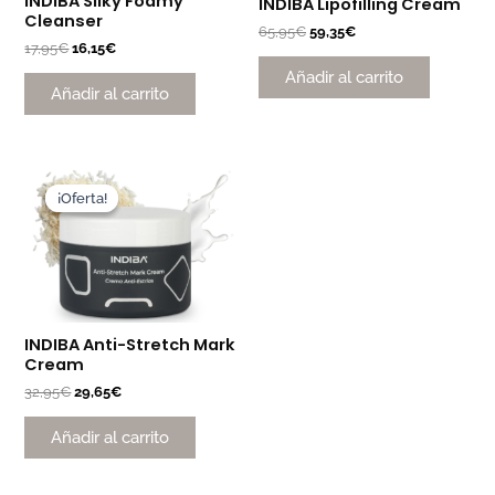
INDIBA Silky Foamy
INDIBA Lipofilling Cream
Cleanser
65,95
€
59,35
€
17,95
€
16,15
€
Añadir al carrito
Añadir al carrito
El
El
precio
precio
¡Oferta!
¡Oferta!
original
actual
era:
es:
32,95€.
29,65€.
INDIBA Anti-Stretch Mark
Cream
32,95
€
29,65
€
Añadir al carrito