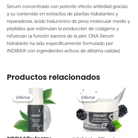
Sérum concentrado con potente efecto antiedad gracias
a su contenido en extractos de plantas hidratantes y
reparadoras, ácido hialurónico de peso molecular medio y
péptidos que estimulan la producción de colágeno y
refuerzan la función barrera de la piel. ONA Sérum
hidratante ha sido específicamente formulado por
INDIBA® con ingredientes activos de altísima calidad.
Productos relacionados
El
El
El
El
precio
precio
precio
precio
¡Oferta!
¡Oferta!
¡Oferta!
¡Oferta!
original
actual
original
actual
era:
es:
era:
es:
17,95€.
16,15€.
65,95€.
59,35€.