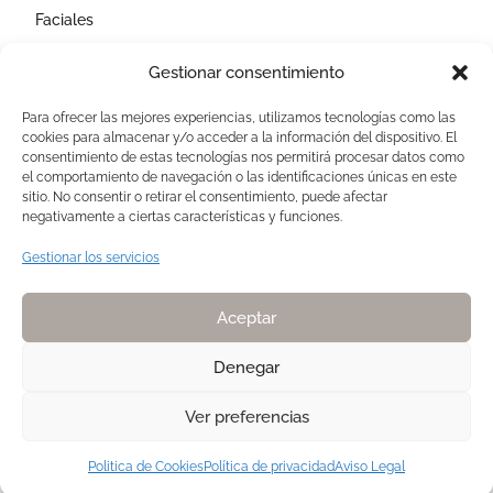
Faciales
Corporales
Gestionar consentimiento
Capilares
Para ofrecer las mejores experiencias, utilizamos tecnologías como las
cookies para almacenar y/o acceder a la información del dispositivo. El
AVISOS LEGALES
consentimiento de estas tecnologías nos permitirá procesar datos como
el comportamiento de navegación o las identificaciones únicas en este
Aviso Legal
sitio. No consentir o retirar el consentimiento, puede afectar
negativamente a ciertas características y funciones.
Politica de Cookies
Política de privacidad
Gestionar los servicios
Devoluciones y pagos
Normas de Naturelle
Aceptar
Denegar
Ver preferencias
Copyright 2025. Todos los derechos reservados NATURELLE by Pilar
Membrive
Politica de Cookies
Política de privacidad
Aviso Legal