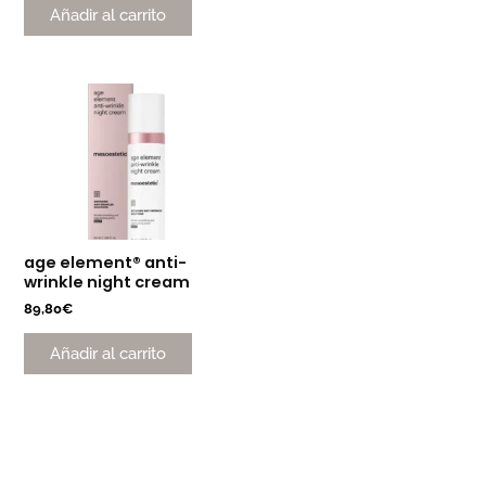
Añadir al carrito
age element® anti-
wrinkle night cream
89,80
€
Añadir al carrito