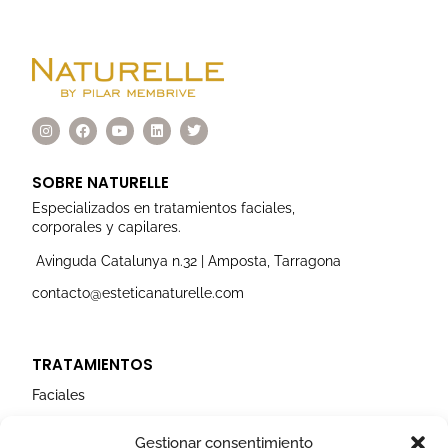
I
F
Y
L
T
n
a
o
i
w
s
c
u
n
i
t
e
t
k
t
a
b
u
e
t
SOBRE NATURELLE
g
o
b
d
e
r
o
e
i
r
Especializados en tratamientos faciales,
a
k
n
corporales y capilares.
m
Avinguda Catalunya n.32 | Amposta, Tarragona
contacto@esteticanaturelle.com
TRATAMIENTOS
Faciales
Corporales
Gestionar consentimiento