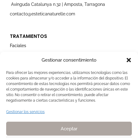
Avinguda Catalunya n.32 | Amposta, Tarragona
contacto@esteticanaturelle.com
TRATAMIENTOS
Faciales
Corporales
Gestionar consentimiento
Capilares
Para ofrecer las mejores experiencias, utilizamos tecnologías como las
cookies para almacenar y/o acceder a la información del dispositivo. El
AVISOS LEGALES
consentimiento de estas tecnologías nos permitirá procesar datos como
el comportamiento de navegación o las identificaciones únicas en este
Aviso Legal
sitio. No consentir o retirar el consentimiento, puede afectar
negativamente a ciertas características y funciones.
Politica de Cookies
Política de privacidad
Gestionar los servicios
Devoluciones y pagos
Normas de Naturelle
Aceptar