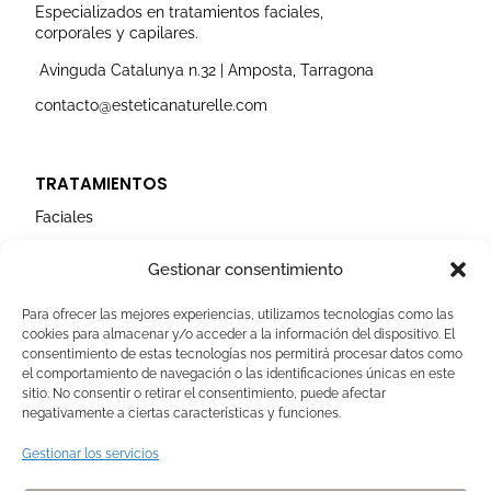
r
o
e
i
r
Especializados en tratamientos faciales,
a
k
n
corporales y capilares.
m
Avinguda Catalunya n.32 | Amposta, Tarragona
contacto@esteticanaturelle.com
TRATAMIENTOS
Faciales
Corporales
Gestionar consentimiento
Capilares
Para ofrecer las mejores experiencias, utilizamos tecnologías como las
cookies para almacenar y/o acceder a la información del dispositivo. El
AVISOS LEGALES
consentimiento de estas tecnologías nos permitirá procesar datos como
el comportamiento de navegación o las identificaciones únicas en este
Aviso Legal
sitio. No consentir o retirar el consentimiento, puede afectar
negativamente a ciertas características y funciones.
Politica de Cookies
Política de privacidad
Gestionar los servicios
Devoluciones y pagos