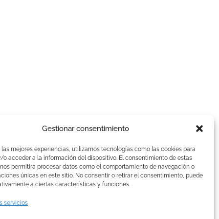
Gestionar consentimiento
AVISOS LEGALES
 las mejores experiencias, utilizamos tecnologías como las cookies para
Aviso Legal
o acceder a la información del dispositivo. El consentimiento de estas
 nos permitirá procesar datos como el comportamiento de navegación o
Politica de Cookies
caciones únicas en este sitio. No consentir o retirar el consentimiento, puede
Política de privacidad
tivamente a ciertas características y funciones.
Devoluciones y pagos
s servicios
Normas de Naturelle