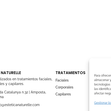
 NATURELLE
TRATAMIENTOS
Para ofrecer
lizados en tratamientos faciales,
Faciales
almacenar y/
es y capilares.
tecnologías
Corporales
las identifi
a Catalunya n.32 | Amposta,
afectar nega
Capilares
ona
Gestionar lo
o@esteticanaturelle.com