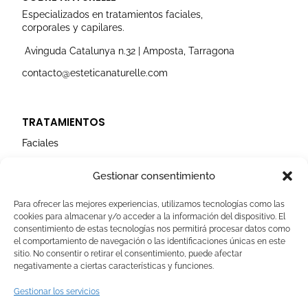
g
o
b
d
e
r
o
e
i
r
Especializados en tratamientos faciales,
a
k
n
corporales y capilares.
m
Avinguda Catalunya n.32 | Amposta, Tarragona
contacto@esteticanaturelle.com
TRATAMIENTOS
Faciales
Corporales
Gestionar consentimiento
Capilares
Para ofrecer las mejores experiencias, utilizamos tecnologías como las
cookies para almacenar y/o acceder a la información del dispositivo. El
AVISOS LEGALES
consentimiento de estas tecnologías nos permitirá procesar datos como
el comportamiento de navegación o las identificaciones únicas en este
Aviso Legal
sitio. No consentir o retirar el consentimiento, puede afectar
negativamente a ciertas características y funciones.
Politica de Cookies
Política de privacidad
Gestionar los servicios