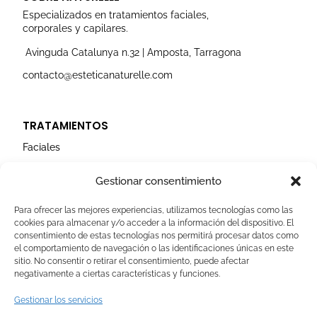
g
o
b
d
e
r
o
e
i
r
Especializados en tratamientos faciales,
a
k
n
corporales y capilares.
m
Avinguda Catalunya n.32 | Amposta, Tarragona
contacto@esteticanaturelle.com
TRATAMIENTOS
Faciales
Corporales
Gestionar consentimiento
Capilares
Para ofrecer las mejores experiencias, utilizamos tecnologías como las
cookies para almacenar y/o acceder a la información del dispositivo. El
AVISOS LEGALES
consentimiento de estas tecnologías nos permitirá procesar datos como
el comportamiento de navegación o las identificaciones únicas en este
Aviso Legal
sitio. No consentir o retirar el consentimiento, puede afectar
negativamente a ciertas características y funciones.
Politica de Cookies
Política de privacidad
Gestionar los servicios