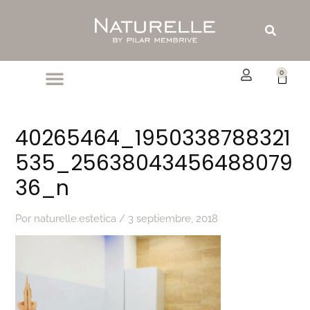
Ir
al
Buscar
contenido
0
Carrit
40265464_1950338788321
535_25638043456488079
36_n
Por
naturelle.estetica
/
3 septiembre, 2018