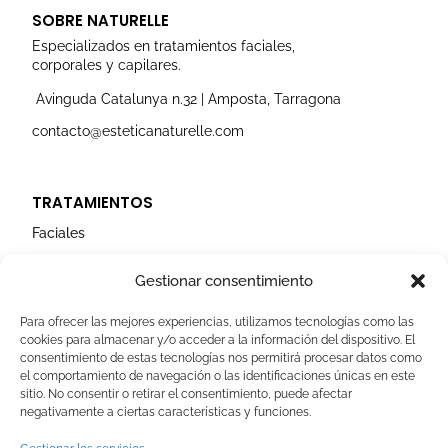
t
e
t
k
t
a
b
u
e
t
SOBRE NATURELLE
g
o
b
d
e
r
o
e
i
r
Especializados en tratamientos faciales,
a
k
n
corporales y capilares.
m
Avinguda Catalunya n.32 | Amposta, Tarragona
contacto@esteticanaturelle.com
TRATAMIENTOS
Faciales
Corporales
Gestionar consentimiento
Capilares
Para ofrecer las mejores experiencias, utilizamos tecnologías como las
cookies para almacenar y/o acceder a la información del dispositivo. El
AVISOS LEGALES
consentimiento de estas tecnologías nos permitirá procesar datos como
el comportamiento de navegación o las identificaciones únicas en este
Aviso Legal
sitio. No consentir o retirar el consentimiento, puede afectar
negativamente a ciertas características y funciones.
Politica de Cookies
Política de privacidad