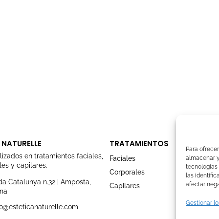
 NATURELLE
TRATAMIENTOS
Para ofrecer
lizados en tratamientos faciales,
Faciales
almacenar y/
es y capilares.
tecnologías
Corporales
las identifi
a Catalunya n.32 | Amposta,
afectar nega
Capilares
ona
Gestionar lo
o@esteticanaturelle.com