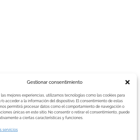
Gestionar consentimiento
AVISOS LEGALES
 las mejores experiencias, utilizamos tecnologías como las cookies para
Aviso Legal
o acceder a la información del dispositivo. El consentimiento de estas
 nos permitirá procesar datos como el comportamiento de navegación o
Politica de Cookies
caciones únicas en este sitio. No consentir o retirar el consentimiento, puede
Política de privacidad
tivamente a ciertas características y funciones.
Devoluciones y pagos
s servicios
Normas de Naturelle