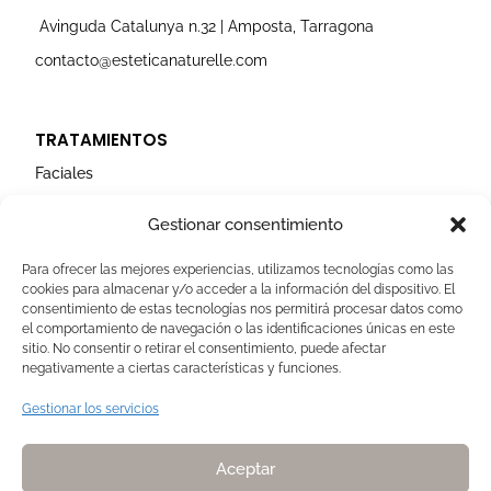
Avinguda Catalunya n.32 | Amposta, Tarragona
contacto@esteticanaturelle.com
TRATAMIENTOS
Faciales
Corporales
Gestionar consentimiento
Capilares
Para ofrecer las mejores experiencias, utilizamos tecnologías como las
cookies para almacenar y/o acceder a la información del dispositivo. El
AVISOS LEGALES
consentimiento de estas tecnologías nos permitirá procesar datos como
el comportamiento de navegación o las identificaciones únicas en este
Aviso Legal
sitio. No consentir o retirar el consentimiento, puede afectar
negativamente a ciertas características y funciones.
Politica de Cookies
Política de privacidad
Gestionar los servicios
Devoluciones y pagos
Normas de Naturelle
Aceptar