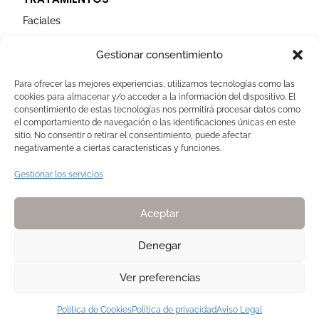
Faciales
Corporales
Gestionar consentimiento
Capilares
Para ofrecer las mejores experiencias, utilizamos tecnologías como las
cookies para almacenar y/o acceder a la información del dispositivo. El
AVISOS LEGALES
consentimiento de estas tecnologías nos permitirá procesar datos como
el comportamiento de navegación o las identificaciones únicas en este
Aviso Legal
sitio. No consentir o retirar el consentimiento, puede afectar
negativamente a ciertas características y funciones.
Politica de Cookies
Política de privacidad
Gestionar los servicios
Devoluciones y pagos
Normas de Naturelle
Aceptar
Denegar
Ver preferencias
Copyright 2025. Todos los derechos reservados NATURELLE by Pilar
Membrive
Politica de Cookies
Política de privacidad
Aviso Legal