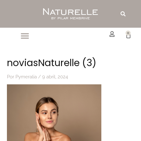
Ir
al
Buscar
contenido
0
Carrit
noviasNaturelle (3)
Por
Pymeralia
/
9 abril, 2024