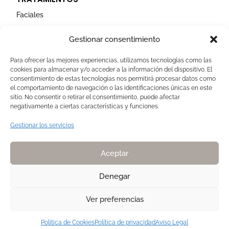
Faciales
Corporales
Gestionar consentimiento
Capilares
Para ofrecer las mejores experiencias, utilizamos tecnologías como las
cookies para almacenar y/o acceder a la información del dispositivo. El
AVISOS LEGALES
consentimiento de estas tecnologías nos permitirá procesar datos como
el comportamiento de navegación o las identificaciones únicas en este
Aviso Legal
sitio. No consentir o retirar el consentimiento, puede afectar
negativamente a ciertas características y funciones.
Politica de Cookies
Política de privacidad
Gestionar los servicios
Devoluciones y pagos
Normas de Naturelle
Aceptar
Denegar
Ver preferencias
Copyright 2025. Todos los derechos reservados NATURELLE by Pilar
Membrive
Politica de Cookies
Política de privacidad
Aviso Legal