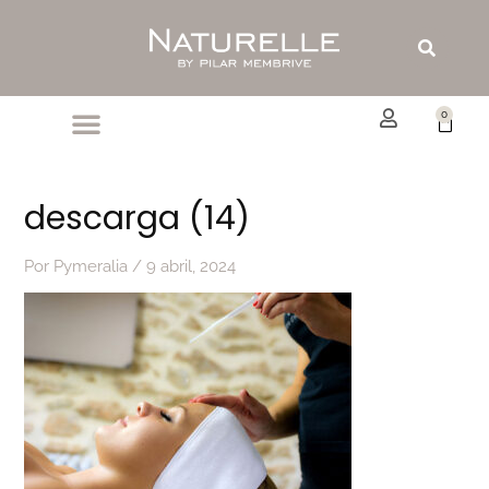
Ir
al
Buscar
contenido
0
Carrit
descarga (14)
Por
Pymeralia
/
9 abril, 2024