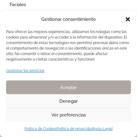
Faciales
Corporales
Gestionar consentimiento
Capilares
Para ofrecer las mejores experiencias, utilizamos tecnologías como las
cookies para almacenar y/o acceder a la información del dispositivo. El
AVISOS LEGALES
consentimiento de estas tecnologías nos permitirá procesar datos como
el comportamiento de navegación o las identificaciones únicas en este
Aviso Legal
sitio. No consentir o retirar el consentimiento, puede afectar
negativamente a ciertas características y funciones.
Politica de Cookies
Política de privacidad
Gestionar los servicios
Devoluciones y pagos
Normas de Naturelle
Aceptar
Denegar
Ver preferencias
Copyright 2025. Todos los derechos reservados NATURELLE by Pilar
Membrive
Politica de Cookies
Política de privacidad
Aviso Legal