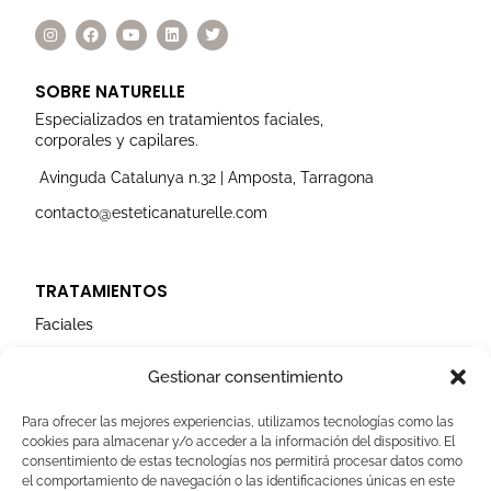
I
F
Y
L
T
n
a
o
i
w
s
c
u
n
i
t
e
t
k
t
a
b
u
e
t
SOBRE NATURELLE
g
o
b
d
e
r
o
e
i
r
Especializados en tratamientos faciales,
a
k
n
corporales y capilares.
m
Avinguda Catalunya n.32 | Amposta, Tarragona
contacto@esteticanaturelle.com
TRATAMIENTOS
Faciales
Corporales
Gestionar consentimiento
Capilares
Para ofrecer las mejores experiencias, utilizamos tecnologías como las
cookies para almacenar y/o acceder a la información del dispositivo. El
AVISOS LEGALES
consentimiento de estas tecnologías nos permitirá procesar datos como
el comportamiento de navegación o las identificaciones únicas en este