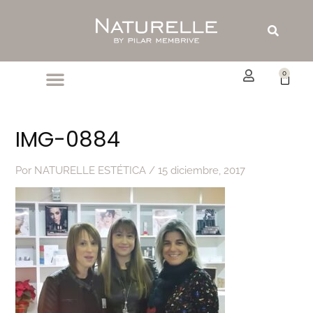
Ir
al
Buscar
contenido
0
Carrit
IMG-0884
Por
NATURELLE ESTÉTICA
/
15 diciembre, 2017