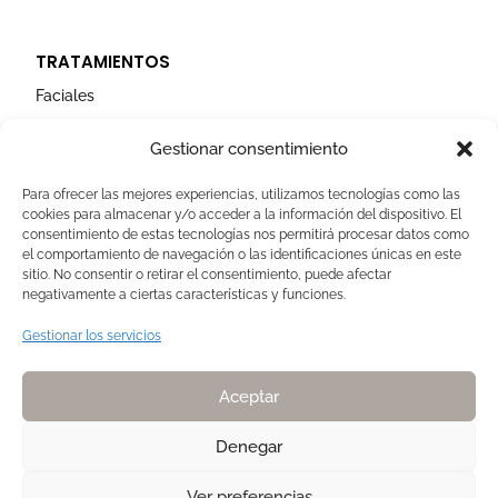
TRATAMIENTOS
Faciales
Corporales
Gestionar consentimiento
Capilares
Para ofrecer las mejores experiencias, utilizamos tecnologías como las
cookies para almacenar y/o acceder a la información del dispositivo. El
AVISOS LEGALES
consentimiento de estas tecnologías nos permitirá procesar datos como
el comportamiento de navegación o las identificaciones únicas en este
Aviso Legal
sitio. No consentir o retirar el consentimiento, puede afectar
negativamente a ciertas características y funciones.
Politica de Cookies
Política de privacidad
Gestionar los servicios
Devoluciones y pagos
Normas de Naturelle
Aceptar
Denegar
Ver preferencias