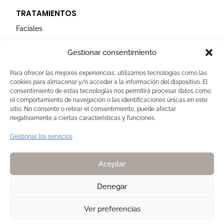
TRATAMIENTOS
Faciales
Corporales
Gestionar consentimiento
Capilares
Para ofrecer las mejores experiencias, utilizamos tecnologías como las
cookies para almacenar y/o acceder a la información del dispositivo. El
AVISOS LEGALES
consentimiento de estas tecnologías nos permitirá procesar datos como
el comportamiento de navegación o las identificaciones únicas en este
Aviso Legal
sitio. No consentir o retirar el consentimiento, puede afectar
negativamente a ciertas características y funciones.
Politica de Cookies
Política de privacidad
Gestionar los servicios
Devoluciones y pagos
Normas de Naturelle
Aceptar
Denegar
Ver preferencias
Copyright 2025. Todos los derechos reservados NATURELLE by Pilar
Membrive