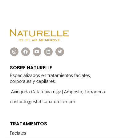
I
F
Y
L
T
n
a
o
i
w
s
c
u
n
i
t
e
t
k
t
a
b
u
e
t
SOBRE NATURELLE
g
o
b
d
e
r
o
e
i
r
Especializados en tratamientos faciales,
a
k
n
corporales y capilares.
m
Avinguda Catalunya n.32 | Amposta, Tarragona
contacto@esteticanaturelle.com
TRATAMIENTOS
Faciales