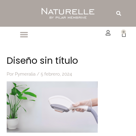
Ir
al
Buscar
contenido
0
Carrit
Diseño sin título
Por
Pymeralia
/
5 febrero, 2024