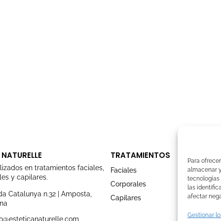
 NATURELLE
TRATAMIENTOS
Para ofrecer
lizados en tratamientos faciales,
Faciales
almacenar y/
es y capilares.
tecnologías
Corporales
las identifi
a Catalunya n.32 | Amposta,
afectar nega
Capilares
ona
Gestionar lo
o@esteticanaturelle.com