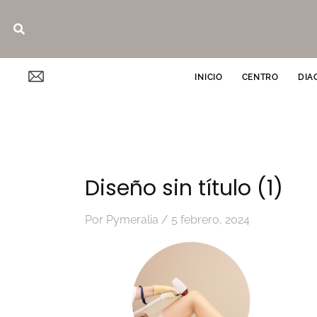
Ir
Buscar
al
contenido
INICIO
CENTRO
DIA
Diseño sin título (1)
Por
Pymeralia
/
5 febrero, 2024