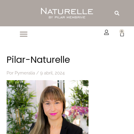
Ir
al
Buscar
contenido
0
Carrit
Pilar-Naturelle
Por
Pymeralia
/
9 abril, 2024