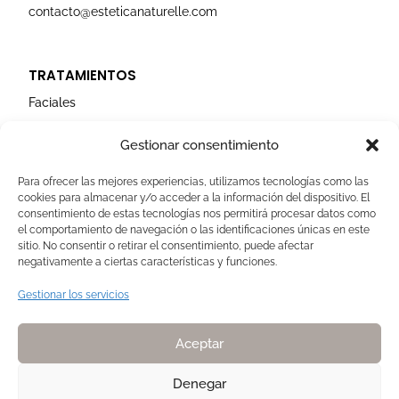
contacto@esteticanaturelle.com
TRATAMIENTOS
Faciales
Corporales
Gestionar consentimiento
Capilares
Para ofrecer las mejores experiencias, utilizamos tecnologías como las
cookies para almacenar y/o acceder a la información del dispositivo. El
AVISOS LEGALES
consentimiento de estas tecnologías nos permitirá procesar datos como
el comportamiento de navegación o las identificaciones únicas en este
Aviso Legal
sitio. No consentir o retirar el consentimiento, puede afectar
negativamente a ciertas características y funciones.
Politica de Cookies
Política de privacidad
Gestionar los servicios
Devoluciones y pagos
Normas de Naturelle
Aceptar
Denegar