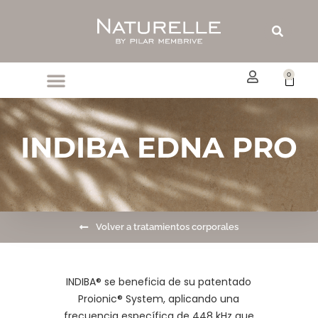
Ir
al
Buscar
contenido
0
Carrit
INDIBA EDNA PRO
Volver a tratamientos corporales
INDIBA® se beneficia de su patentado
Proionic® System, aplicando una
frecuencia específica de 448 kHz que