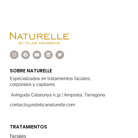
I
F
Y
L
T
n
a
o
i
w
s
c
u
n
i
t
e
t
k
t
a
b
u
e
t
SOBRE NATURELLE
g
o
b
d
e
r
o
e
i
r
Especializados en tratamientos faciales,
a
k
n
corporales y capilares.
m
Avinguda Catalunya n.32 | Amposta, Tarragona
contacto@esteticanaturelle.com
TRATAMIENTOS
Faciales