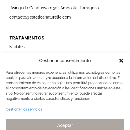
m
Avinguda Catalunya n.32 | Amposta, Tarragona
contacto@esteticanaturelle.com
TRATAMIENTOS
Faciales
Corporales
Gestionar consentimiento
Capilares
Para ofrecer las mejores experiencias, utilizamos tecnologías como las
cookies para almacenar y/o acceder a la información del dispositivo. El
AVISOS LEGALES
consentimiento de estas tecnologías nos permitirá procesar datos como
el comportamiento de navegación o las identificaciones únicas en este
Aviso Legal
sitio. No consentir o retirar el consentimiento, puede afectar
negativamente a ciertas características y funciones.
Politica de Cookies
Política de privacidad
Gestionar los servicios
Devoluciones y pagos
Normas de Naturelle
Aceptar