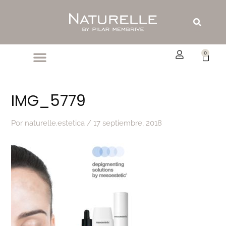
Ir
al
Buscar
contenido
0
Carrit
IMG_5779
Por
naturelle.estetica
/
17 septiembre, 2018