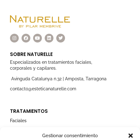
I
F
Y
L
T
n
a
o
i
w
s
c
u
n
i
t
e
t
k
t
a
b
u
e
t
SOBRE NATURELLE
g
o
b
d
e
r
o
e
i
r
Especializados en tratamientos faciales,
a
k
n
corporales y capilares.
m
Avinguda Catalunya n.32 | Amposta, Tarragona
contacto@esteticanaturelle.com
TRATAMIENTOS
Faciales
Corporales
Gestionar consentimiento
Capilares