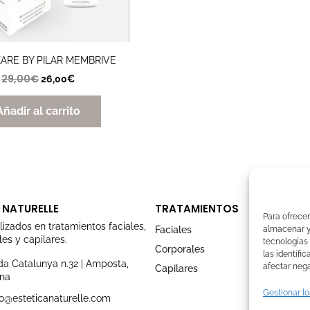
ARE BY PILAR MEMBRIVE
29,00
€
26,00
€
Añadir al carrito
 NATURELLE
TRATAMIENTOS
Para ofrecer
lizados en tratamientos faciales,
Faciales
almacenar y/
es y capilares.
tecnologías
Corporales
las identifi
a Catalunya n.32 | Amposta,
afectar nega
Capilares
ona
Gestionar lo
o@esteticanaturelle.com