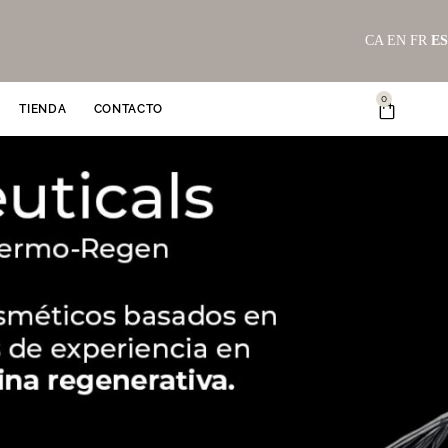
CA
EN
FR
ES
0
Carrito
TIENDA
CONTACTO