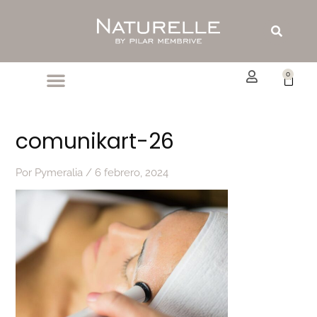
Ir
al
Buscar
contenido
0
Carrit
comunikart-26
Por
Pymeralia
/
6 febrero, 2024