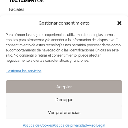
TRATAMIENTOS
Faciales
Corporales
Gestionar consentimiento
Capilares
Para ofrecer las mejores experiencias, utilizamos tecnologías como las
cookies para almacenar y/o acceder a la información del dispositivo. El
AVISOS LEGALES
consentimiento de estas tecnologías nos permitirá procesar datos como
el comportamiento de navegación o las identificaciones únicas en este
Aviso Legal
sitio. No consentir o retirar el consentimiento, puede afectar
negativamente a ciertas características y funciones.
Politica de Cookies
Política de privacidad
Gestionar los servicios
Devoluciones y pagos
Normas de Naturelle
Aceptar
Denegar
Ver preferencias
Copyright 2025. Todos los derechos reservados NATURELLE by Pilar
Membrive
Politica de Cookies
Política de privacidad
Aviso Legal