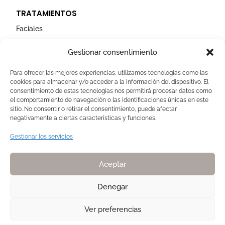
TRATAMIENTOS
Faciales
Corporales
Gestionar consentimiento
Capilares
Para ofrecer las mejores experiencias, utilizamos tecnologías como las
cookies para almacenar y/o acceder a la información del dispositivo. El
AVISOS LEGALES
consentimiento de estas tecnologías nos permitirá procesar datos como
el comportamiento de navegación o las identificaciones únicas en este
Aviso Legal
sitio. No consentir o retirar el consentimiento, puede afectar
negativamente a ciertas características y funciones.
Politica de Cookies
Política de privacidad
Gestionar los servicios
Devoluciones y pagos
Normas de Naturelle
Aceptar
Denegar
Ver preferencias
Copyright 2025. Todos los derechos reservados NATURELLE by Pilar
Membrive