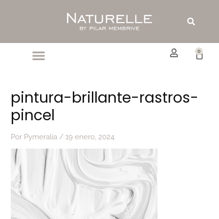
Ir
al
Buscar
contenido
0
Carrit
pintura-brillante-rastros-
pincel
Por
Pymeralia
/
19 enero, 2024