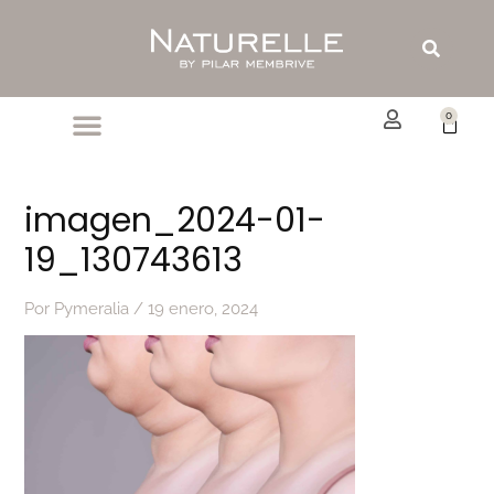
Ir
al
Buscar
contenido
0
Carrit
imagen_2024-01-
19_130743613
Por
Pymeralia
/
19 enero, 2024