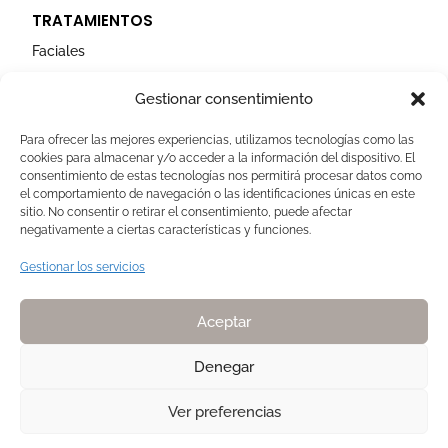
TRATAMIENTOS
Faciales
Corporales
Gestionar consentimiento
Capilares
Para ofrecer las mejores experiencias, utilizamos tecnologías como las
cookies para almacenar y/o acceder a la información del dispositivo. El
AVISOS LEGALES
consentimiento de estas tecnologías nos permitirá procesar datos como
el comportamiento de navegación o las identificaciones únicas en este
Aviso Legal
sitio. No consentir o retirar el consentimiento, puede afectar
negativamente a ciertas características y funciones.
Politica de Cookies
Política de privacidad
Gestionar los servicios
Devoluciones y pagos
Normas de Naturelle
Aceptar
Denegar
Ver preferencias
Copyright 2025. Todos los derechos reservados NATURELLE by Pilar
Membrive