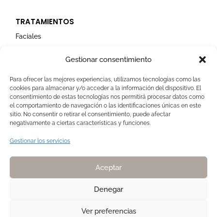
TRATAMIENTOS
Faciales
Corporales
Gestionar consentimiento
Capilares
Para ofrecer las mejores experiencias, utilizamos tecnologías como las
cookies para almacenar y/o acceder a la información del dispositivo. El
AVISOS LEGALES
consentimiento de estas tecnologías nos permitirá procesar datos como
el comportamiento de navegación o las identificaciones únicas en este
Aviso Legal
sitio. No consentir o retirar el consentimiento, puede afectar
negativamente a ciertas características y funciones.
Politica de Cookies
Política de privacidad
Gestionar los servicios
Devoluciones y pagos
Normas de Naturelle
Aceptar
Denegar
Ver preferencias
Copyright 2025. Todos los derechos reservados NATURELLE by Pilar