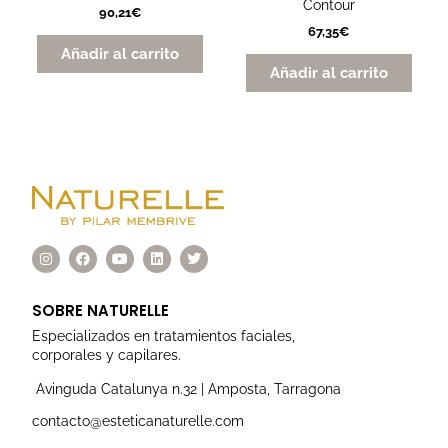
Contour
90,21
€
67,35
€
Añadir al carrito
Añadir al carrito
I
F
Y
L
T
n
a
o
i
w
s
c
u
n
i
t
e
t
k
t
a
b
u
e
t
SOBRE NATURELLE
g
o
b
d
e
r
o
e
i
r
Especializados en tratamientos faciales,
a
k
n
corporales y capilares.
m
Avinguda Catalunya n.32 | Amposta, Tarragona
contacto@esteticanaturelle.com