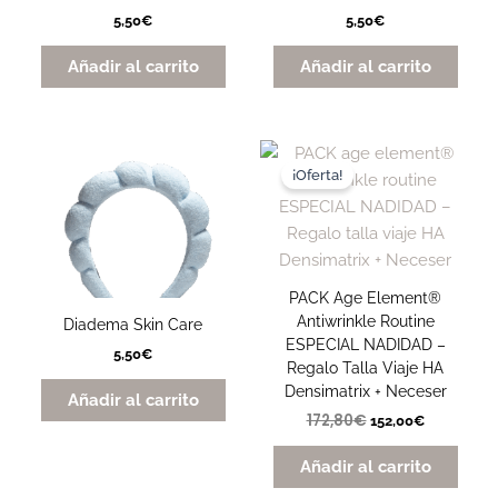
5,50
€
5,50
€
Añadir al carrito
Añadir al carrito
El
El
precio
precio
¡Oferta!
original
actual
era:
es:
172,80€.
152,00€.
PACK Age Element®
Antiwrinkle Routine
Diadema Skin Care
ESPECIAL NADIDAD –
5,50
€
Regalo Talla Viaje HA
Densimatrix + Neceser
Añadir al carrito
172,80
€
152,00
€
Añadir al carrito