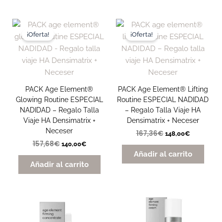
El
El
El
El
precio
precio
precio
precio
¡Oferta!
¡Oferta!
original
actual
original
actual
era:
es:
era:
es:
157,68€.
140,00€.
167,36€.
148,00€.
PACK Age Element®
PACK Age Element® Lifting
Glowing Routine ESPECIAL
Routine ESPECIAL NADIDAD
NADIDAD – Regalo Talla
– Regalo Talla Viaje HA
Viaje HA Densimatrix +
Densimatrix + Neceser
Neceser
167,36
€
148,00
€
157,68
€
140,00
€
Añadir al carrito
Añadir al carrito