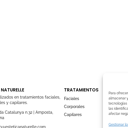
 NATURELLE
TRATAMIENTOS
Para ofrecer
lizados en tratamientos faciales,
Faciales
almacenar y/
es y capilares.
tecnologías
Corporales
las identifi
a Catalunya n.32 | Amposta,
afectar nega
Capilares
ona
Gestionar lo
o@esteticanaturelle.com