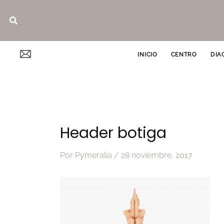
Ir
Buscar
al
contenido
INICIO
CENTRO
DIA
Header botiga
Por
Pymeralia
/
28 noviembre, 2017