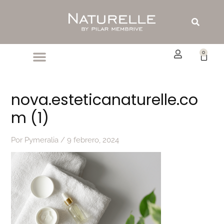
Ir
al
Buscar
contenido
0
Carrit
nova.esteticanaturelle.co
m (1)
Por
Pymeralia
/
9 febrero, 2024