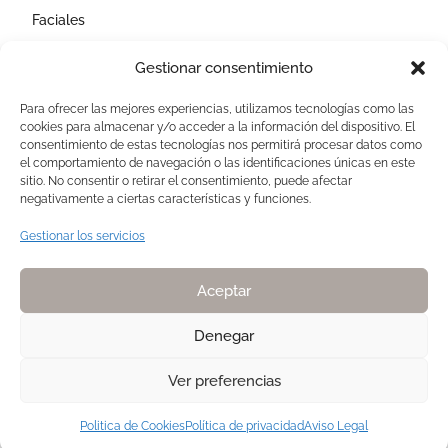
Faciales
Corporales
Gestionar consentimiento
Capilares
Para ofrecer las mejores experiencias, utilizamos tecnologías como las
cookies para almacenar y/o acceder a la información del dispositivo. El
AVISOS LEGALES
consentimiento de estas tecnologías nos permitirá procesar datos como
el comportamiento de navegación o las identificaciones únicas en este
Aviso Legal
sitio. No consentir o retirar el consentimiento, puede afectar
negativamente a ciertas características y funciones.
Politica de Cookies
Política de privacidad
Gestionar los servicios
Devoluciones y pagos
Normas de Naturelle
Aceptar
Denegar
Ver preferencias
Copyright 2025. Todos los derechos reservados NATURELLE by Pilar
Membrive
Politica de Cookies
Política de privacidad
Aviso Legal