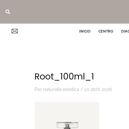
Ir
Buscar
al
contenido
INICIO
CENTRO
DIA
Root_100ml_1
Por
naturelle.estetica
/
10 abril, 2026