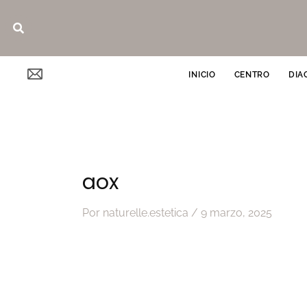
Ir
Buscar
al
contenido
INICIO
CENTRO
DIA
aox
Por
naturelle.estetica
/
9 marzo, 2025