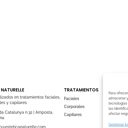
 NATURELLE
TRATAMIENTOS
Para ofrecer
lizados en tratamientos faciales,
Faciales
almacenar y/
es y capilares.
tecnologías
Corporales
las identifi
a Catalunya n.32 | Amposta,
afectar nega
Capilares
ona
Gestionar lo
o@esteticanaturelle.com