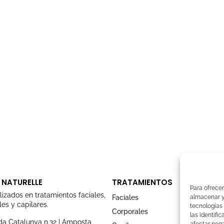
 NATURELLE
TRATAMIENTOS
Para ofrecer
lizados en tratamientos faciales,
Faciales
almacenar y/
es y capilares.
tecnologías
Corporales
las identifi
a Catalunya n.32 | Amposta,