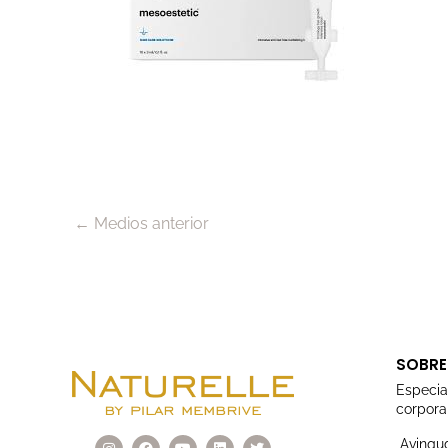
←
Medios anterior
SOBRE
Especia
corporal
I
F
Y
L
T
Avingud