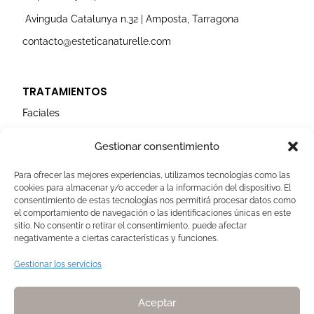
m
Avinguda Catalunya n.32 | Amposta, Tarragona
contacto@esteticanaturelle.com
TRATAMIENTOS
Faciales
Corporales
Gestionar consentimiento
Capilares
Para ofrecer las mejores experiencias, utilizamos tecnologías como las
cookies para almacenar y/o acceder a la información del dispositivo. El
AVISOS LEGALES
consentimiento de estas tecnologías nos permitirá procesar datos como
el comportamiento de navegación o las identificaciones únicas en este
Aviso Legal
sitio. No consentir o retirar el consentimiento, puede afectar
negativamente a ciertas características y funciones.
Politica de Cookies
Política de privacidad
Gestionar los servicios
Devoluciones y pagos
Normas de Naturelle
Aceptar