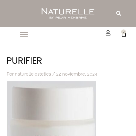
Ir
al
Buscar
contenido
0
Carrit
PURIFIER
Por
naturelle.estetica
/
22 noviembre, 2024